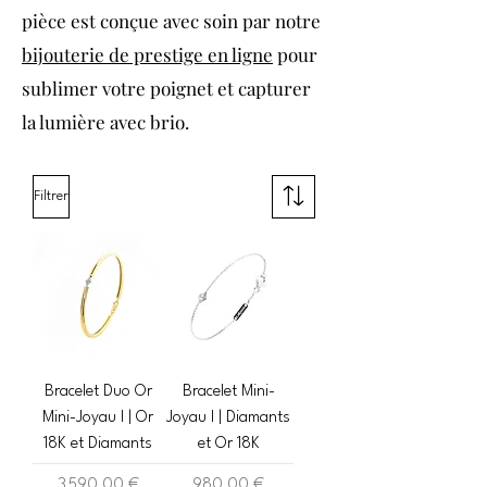
pièce est conçue avec soin par notre
bijouterie de prestige en ligne
pour
sublimer votre poignet et capturer
la lumière avec brio.
Filtrer
Bracelet Duo Or
Bracelet Mini-
Mini-Joyau I | Or
Joyau I | Diamants
18K et Diamants
et Or 18K
Prix
Prix
3 590,00 €
980,00 €