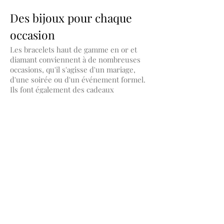
Des bijoux pour chaque
occasion
Les bracelets haut de gamme en or et
diamant conviennent à de nombreuses
occasions, qu'il s'agisse d'un mariage,
d'une soirée ou d'un événement formel.
Ils font également des cadeaux
mémorables pour célébrer des
anniversaires ou des jalons importants.
Complétez votre collection
En plus de nos bracelets, LaRouge
propose une gamme complète de bijoux,
y compris des bagues, colliers et
boucles
d'oreilles haut de gamme or et diamant
,
pour créer un ensemble harmonieux.
Chaque pièce est conçue dans un esprit
d’élégance et de qualité, idéale pour